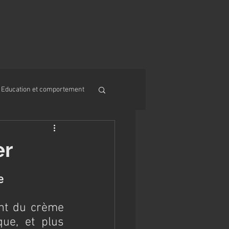
Education et comportement
er
e
nt du crème 
ue, et plus 