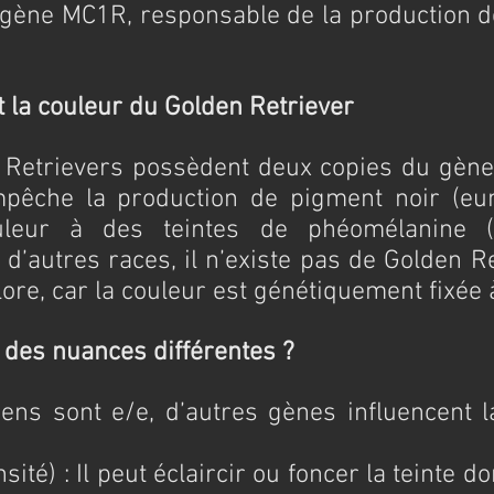
gène MC1R, responsable de la production d
 la couleur du Golden Retriever
 Retrievers possèdent deux copies du gène r
mpêche la production de pigment noir (eum
uleur à des teintes de phéomélanine (ja
d’autres races, il n’existe pas de Golden Ret
lore, car la couleur est génétiquement fixée 
l des nuances différentes ?
dens sont e/e, d’autres gènes influencent l
nsité) : Il peut éclaircir ou foncer la teinte d