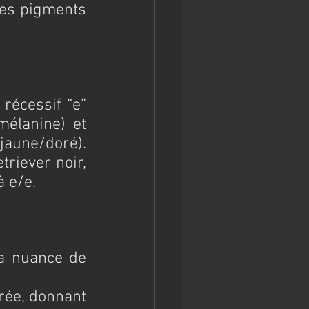
es pigments 
écessif “e” 
élanine) et 
une/doré). 
riever noir, 
à e/e.
a nuance de 
orée, donnant 