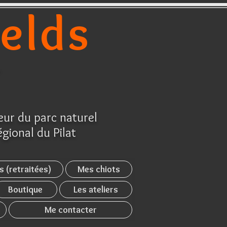
ields
r
ur du parc naturel
égional du Pilat
s (retraitées)
Mes chiots
Boutique
Les ateliers
Me contacter