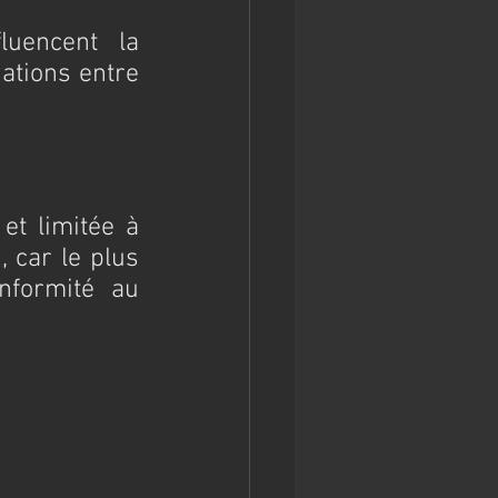
uencent la 
ations entre 
t limitée à 
 car le plus 
formité au 