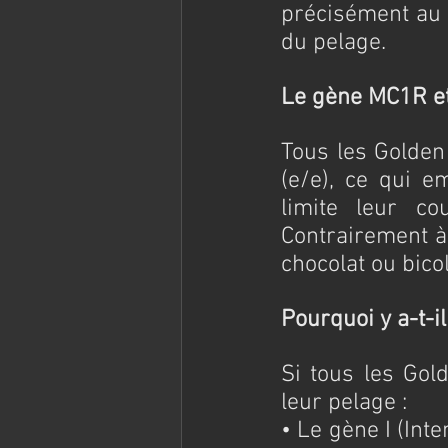
précisément au 
du pelage.
Le gène MC1R et
Tous les Golden
(e/e), ce qui e
limite leur co
Contrairement à 
chocolat ou bico
Pourquoi y a-t-i
Si tous les Gol
leur pelage :
• Le gène I (Inte