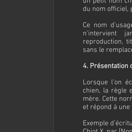
un petit nom cho
du nom officiel, 
Ce nom d’usage 
n’intervient j
reproduction, ti
sans le remplac
4. Présentation 
Lorsque l’on éc
chien, la règle 
mère. Cette norm
et répond à une 
Exemple d’écritu
Chiot X, par [No