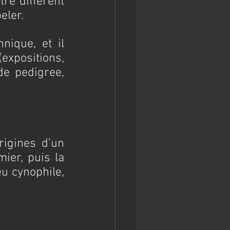
re différent 
eler.
ique, et il 
positions, 
e pedigree, 
igines d’un 
ier, puis la 
 cynophile, 