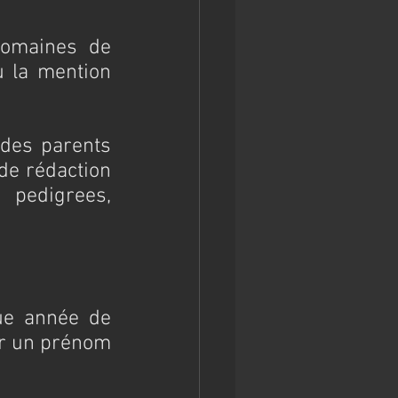
domaines de 
 la mention 
 des parents 
de rédaction 
pedigrees, 
ue année de 
r un prénom 