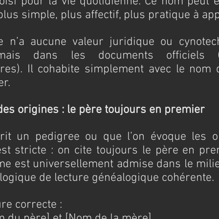
isi pour la vie quotidienne. Ce nom peut êt
plus simple, plus affectif, plus pratique à app
n’a aucune valeur juridique ou cynotechn
amais dans les documents officiels (ex
tres). Il cohabite simplement avec le nom d
er.
des origines : le père toujours en premier
rit un pedigree ou que l’on évoque les or
est stricte : on cite toujours le père en prem
e est universellement admise dans le milieu
logique de lecture généalogique cohérente.
re correcte :
m du père] et [Nom de la mère]