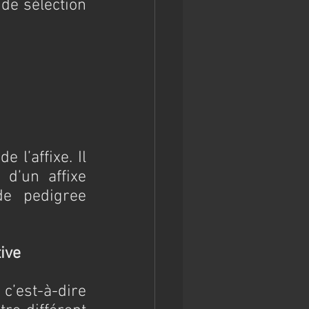
 de sélection 
l’affixe. Il 
d’un affixe 
e pedigree 
tive
’est-à-dire 