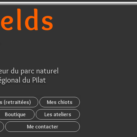
ields
r
ur du parc naturel
égional du Pilat
s (retraitées)
Mes chiots
Boutique
Les ateliers
Me contacter