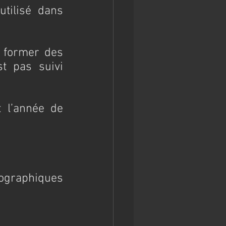
ilisé dans 
 former des 
t pas suivi 
 l’année de 
ographiques 