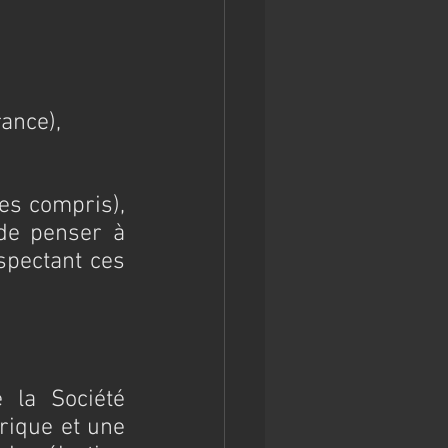
ance),
s compris), 
de penser à 
pectant ces 
 la Société 
rique et une 