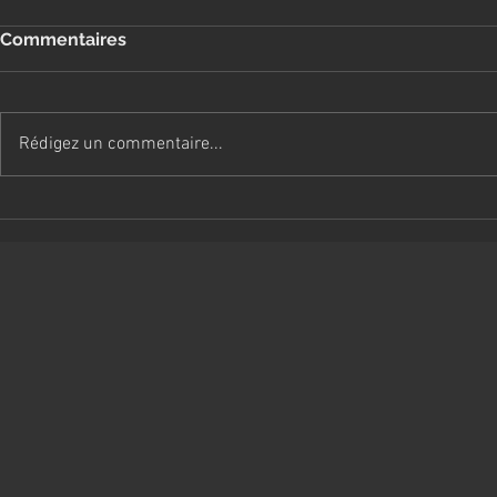
Commentaires
Rédigez un commentaire...
Prudence avec les réseaux
Pourquoi je
sociaux
sans rende