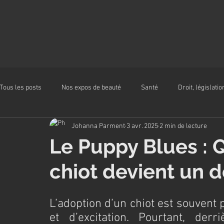
Tous les posts
Nos expos de beauté
Santé
Droit, législatio
Johanna Parment
3 avr. 2025
2 min de lecture
Alimentation
Le Puppy Blues : Q
chiot devient un d
L’adoption d’un chiot est souven
et d’excitation. Pourtant, derri