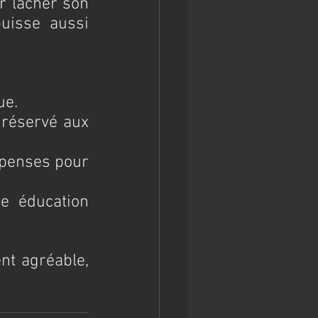
r lâcher son 
uisse aussi 
ue.
 réservé aux 
mpenses pour 
e éducation 
t agréable, 