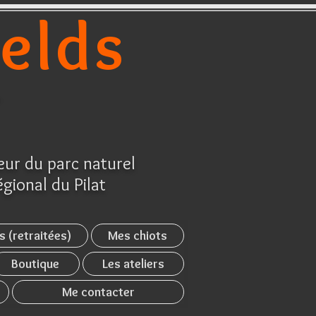
ields
r
ur du parc naturel
égional du Pilat
s (retraitées)
Mes chiots
Boutique
Les ateliers
Me contacter