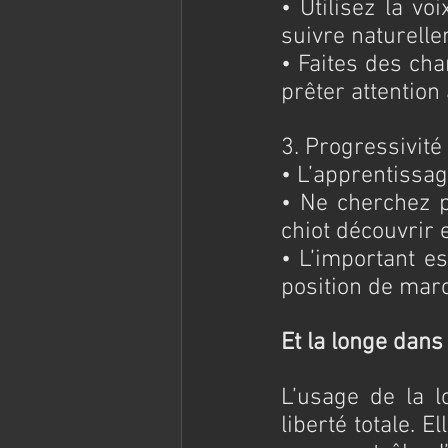
• Utilisez la vo
suivre naturelle
• Faites des ch
prêter attention
3. Progressivité
• L’apprentissag
• Ne cherchez p
chiot découvrir e
• L’important es
position de mar
Et la longe dans 
L’usage de la l
liberté totale. E