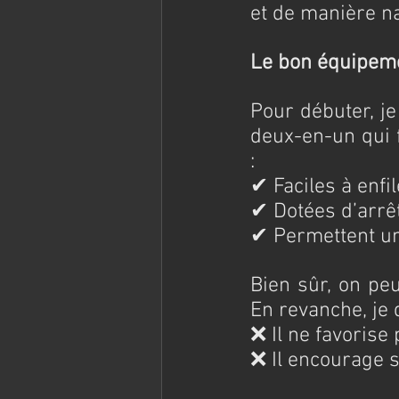
et de manière na
Le bon équipemen
Pour débuter, je
deux-en-un qui f
:
✔ Faciles à enfile
✔ Dotées d’arrêt
✔ Permettent un
Bien sûr, on peu
En revanche, je d
❌ Il ne favorise
❌ Il encourage s