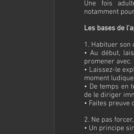
Une fois adul
notamment pour 
Les bases de l’
1. Habituer son c
• Au début, lai
promener avec.
• Laissez-le expl
moment ludique
• De temps en te
de le diriger i
• Faites preuve 
2. Ne pas forcer,
• Un principe sim