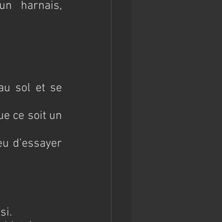
n harnais, 
u sol et se 
e ce soit un 
eu d’essayer 
 
si.