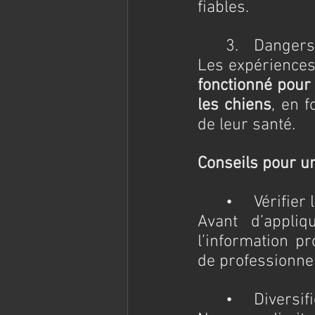
fiables.
	3.	Dange
Les expériences 
fonctionné pour 
les chiens
, en 
de leur santé.
Conseils pour un
	•	Vérifie
Avant d’appliq
l’information pr
de professionne
	•	Divers