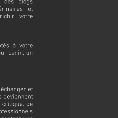
 des blogs 
rinaires et 
chir votre 
és à votre 
r canin, un 
échanger et 
 deviennent 
critique, de 
ofessionnels 