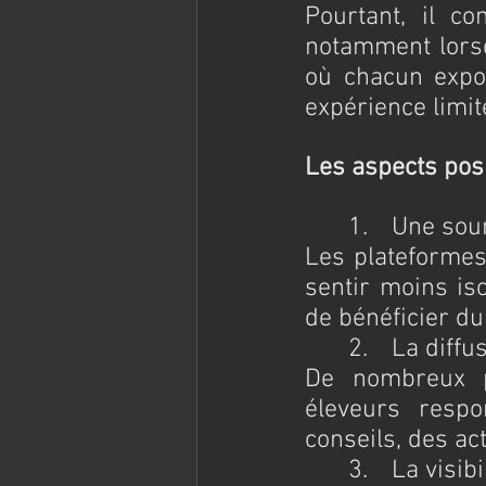
Pourtant, il co
notamment lorsq
où chacun expo
expérience limit
Les aspects posi
	1.	Une s
Les plateformes
sentir moins iso
de bénéficier d
	2.	La di
De nombreux pr
éleveurs respo
conseils, des ac
	3.	La vi