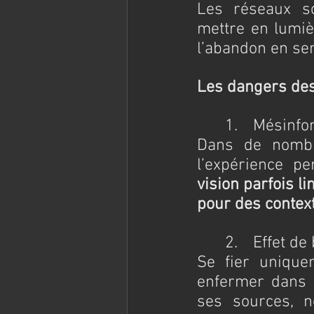
Les réseaux so
mettre en lumièr
l’abandon en sen
Les dangers de
	1.	Mésin
Dans de nombr
l’expérience pe
vision parfois 
pour des context
	2.	Effet d
Se fier unique
enfermer dans un
ses sources, n