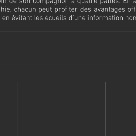
in de son compagnon à quatre pattes. En a
ie, chacun peut profiter des avantages offe
 en évitant les écueils d’une information non 