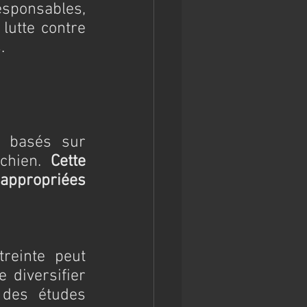
ponsables, 
lutte contre 
.
 basés sur 
chien. 
Cette 
appropriées 
einte peut 
diversifier 
des études 