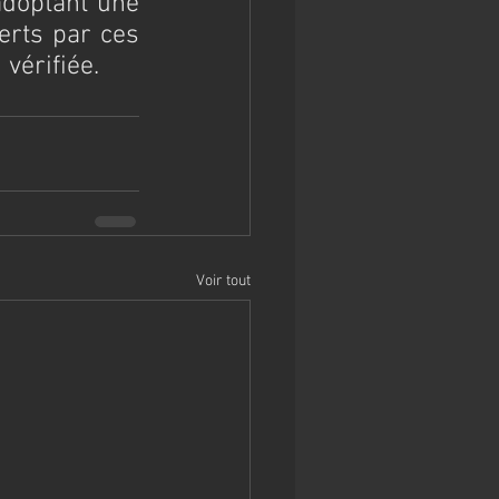
doptant une 
rts par ces 
vérifiée.
Voir tout