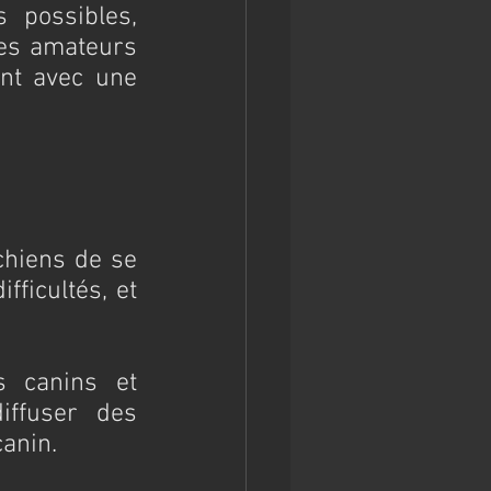
 possibles, 
es amateurs 
nt avec une 
hiens de se 
ficultés, et 
 canins et 
ffuser des 
canin.