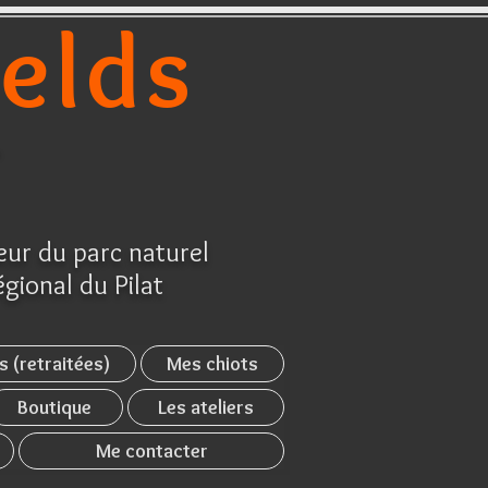
ields
r
ur du parc naturel
égional du Pilat
s (retraitées)
Mes chiots
Boutique
Les ateliers
Me contacter