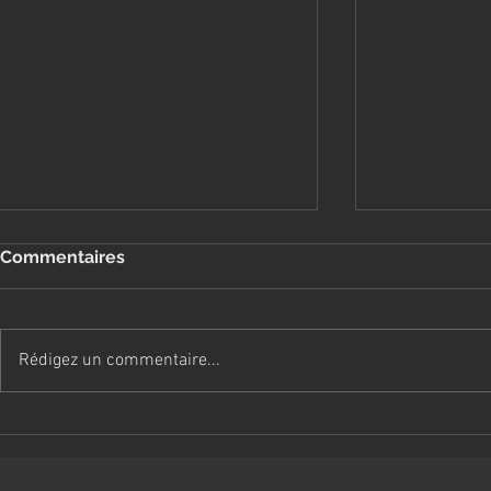
Commentaires
Rédigez un commentaire...
Socialisation du chiot
Les relatio
un équilibre
entre feme