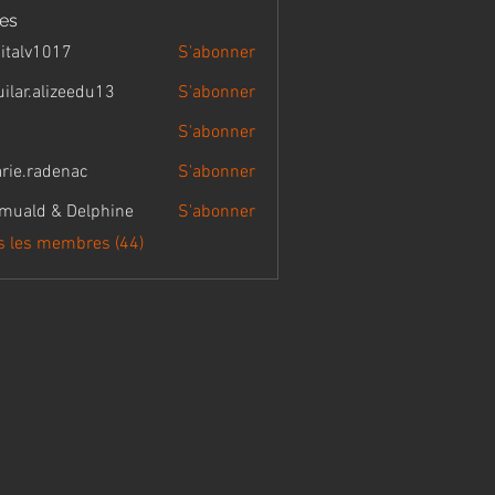
es
gitalv1017
S'abonner
v1017
uilar.alizeedu13
S'abonner
.alizeedu13
S'abonner
rie.radenac
S'abonner
radenac
muald & Delphine
S'abonner
 & Delphine
us les membres (44)