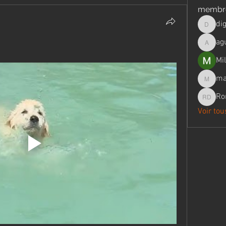
membr
di
digital
ag
aguilar
Mil
ma
marie.
Ro
Romuald
Voir to