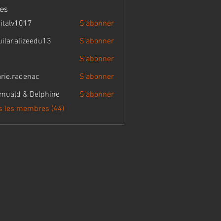
es
gitalv1017
S'abonner
v1017
uilar.alizeedu13
S'abonner
.alizeedu13
S'abonner
rie.radenac
S'abonner
radenac
muald & Delphine
S'abonner
 & Delphine
us les membres (44)