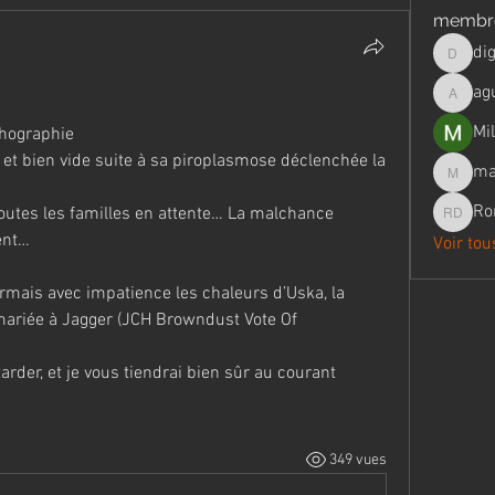
membr
di
digital
ag
aguilar
Mil
chographie
et bien vide suite à sa piroplasmose déclenchée la 
ma
marie.
Ro
outes les familles en attente… La malchance 
Romuald
ent…
Voir to
ariée à Jagger (JCH Browndust Vote Of 
arder, et je vous tiendrai bien sûr au courant 
349 vues