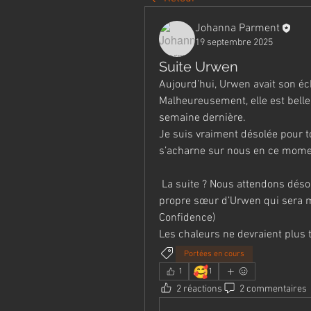
Johanna Parment
19 septembre 2025
Suite Urwen
Aujourd’hui, Urwen avait son é
Malheureusement, elle est belle 
semaine dernière.
Je suis vraiment désolée pour t
s’acharne sur nous en ce mom
 La suite ? Nous attendons désormais avec impatience les chaleurs d’Uska, la 
propre sœur d’Urwen qui sera m
Confidence)
Les chaleurs ne devraient plus t
Portées en cours
🥰
1
1
2 réactions
2 commentaires