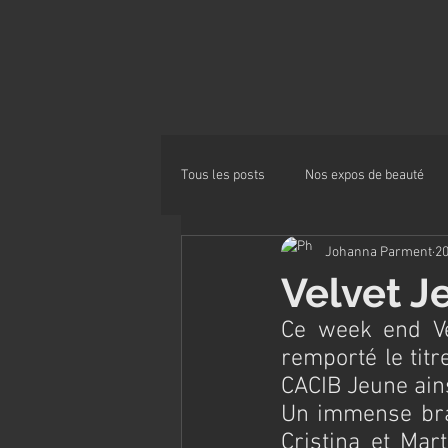
Tous les posts
Nos expos de beauté
Johanna Parment
20
Alimentation
Velvet J
Ce week end Vel
remporté le titr
CACIB Jeune ains
Un immense brav
Cristina et Mart