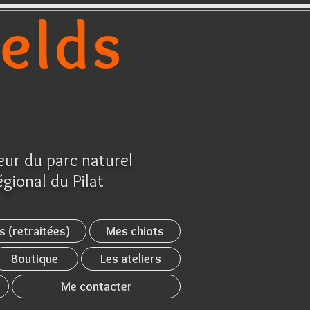
ields
r
ur du parc naturel
égional du Pilat
s (retraitées)
Mes chiots
Boutique
Les ateliers
Me contacter