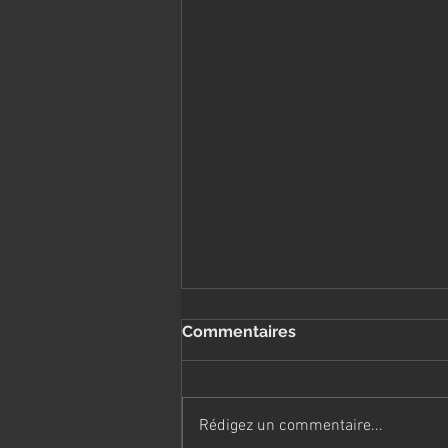
Commentaires
Rédigez un commentaire...
Velvet à Mondovi