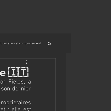
Education et comportement
e 🇮🇹
r Fields, a 
son dernier 
opriétaires 
t : elle est 