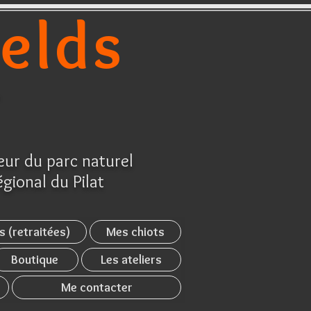
ields
r
ur du parc naturel
égional du Pilat
s (retraitées)
Mes chiots
Boutique
Les ateliers
Me contacter