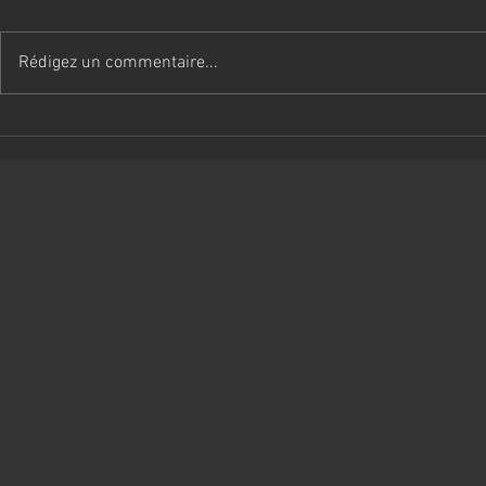
Rédigez un commentaire...
Velvet à Mondovi
Nationale 