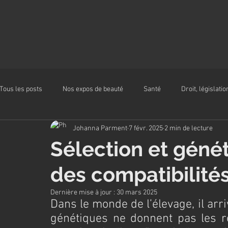
Tous les posts
Nos expos de beauté
Santé
Droit, législatio
Johanna Parment
7 févr. 2025
2 min de lecture
Alimentation
Sélection et génét
des compatibilité
Dernière mise à jour :
30 mars 2025
Dans le monde de l’élevage, il arr
génétiques ne donnent pas les ré