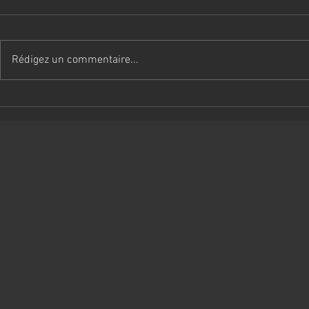
Rédigez un commentaire...
Entretien de son Golden
La guerre de
avec Summer
concurrence
équilibre e