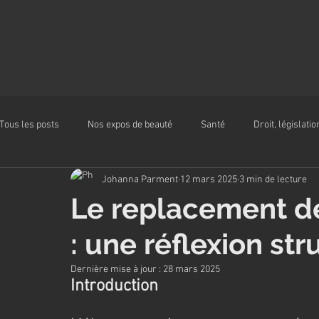
Tous les posts
Nos expos de beauté
Santé
Droit, législatio
Johanna Parment
12 mars 2025
3 min de lecture
Alimentation
Le replacement d
: une réflexion st
Dernière mise à jour :
28 mars 2025
Introduction