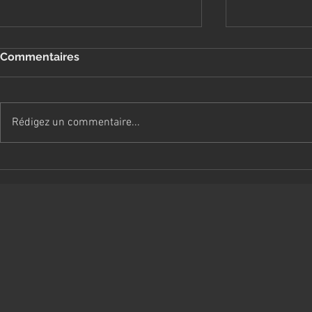
Commentaires
Rédigez un commentaire...
Entretien de son Golden
La guerre de
avec Summer
concurrence
équilibre e