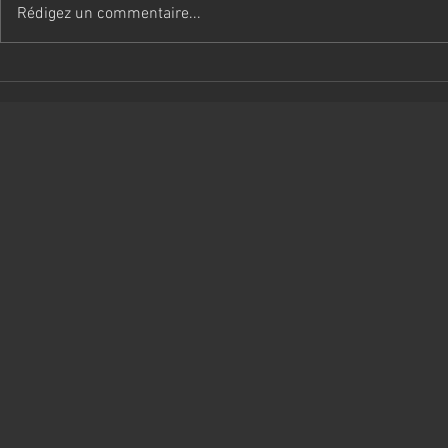
Rédigez un commentaire...
La mue post-chiots
Réflexion s
de la hanc