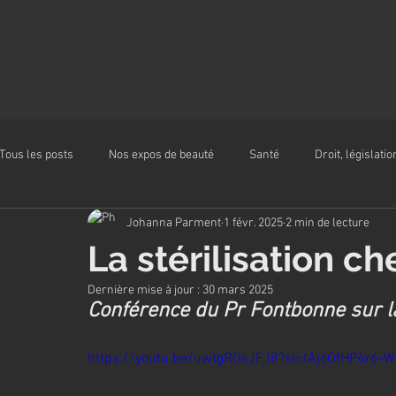
Tous les posts
Nos expos de beauté
Santé
Droit, législatio
Johanna Parment
1 févr. 2025
2 min de lecture
Alimentation
La stérilisation ch
Dernière mise à jour :
30 mars 2025
Conférence du Pr Fontbonne sur la
https://youtu.be/uwtgROsJFJ8?si=tAjoOfHP4r6-