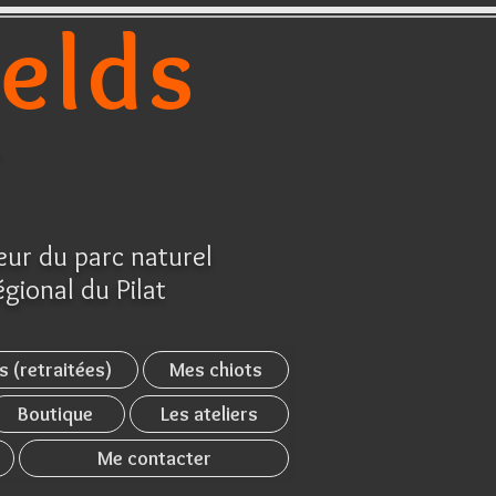
ields
r
ur du parc naturel
égional du Pilat
s (retraitées)
Mes chiots
Boutique
Les ateliers
Me contacter