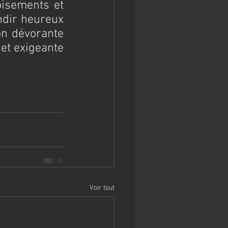
oisements et 
ndir heureux 
on dévorante 
et exigeante 
Voir tout