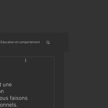
Education et comportement
t une 
on 
nous faisons 
ionnels.