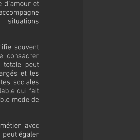
e d’amour et 
’accompagne 
ituations 
fie souvent 
e consacrer 
totale peut 
rgés et les 
tés sociales 
ble qui fait 
able mode de 
métier avec 
 peut égaler 