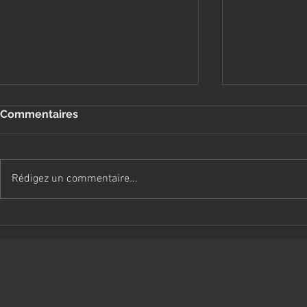
Commentaires
Rédigez un commentaire...
La mue post-chiots
Réflexion s
de la hanc