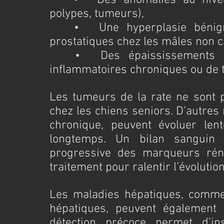
	•	Des anomalies au niveau des reins, de la vessie (calculs, 
polypes, tumeurs),
	•	Une hyperplasie bénigne de la prostate ou des tumeurs 
prostatiques chez les mâles non c
	•	Des épaississements intestinaux évocateurs de maladies 
inflammatoires chroniques ou de 
Les tumeurs de la rate ne sont p
chez les chiens seniors. D’autres
chronique, peuvent évoluer le
longtemps. Un bilan sanguin 
progressive des marqueurs rénau
traitement pour ralentir l’évolutio
Les maladies hépatiques, comme 
hépatiques, peuvent également 
détection précoce permet d’in