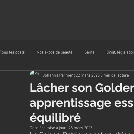
Tous les posts
Nos expos de beauté
Santé
Droit, législatio
Johanna Parment
22 mars 2025
3 min de lecture
Alimentation
Lâcher son Golden 
apprentissage ess
équilibré
Dernière mise à jour :
28 mars 2025