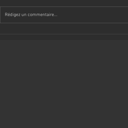
Rédigez un commentaire...
Socialisation du chiot
Les relatio
un équilibre
entre feme