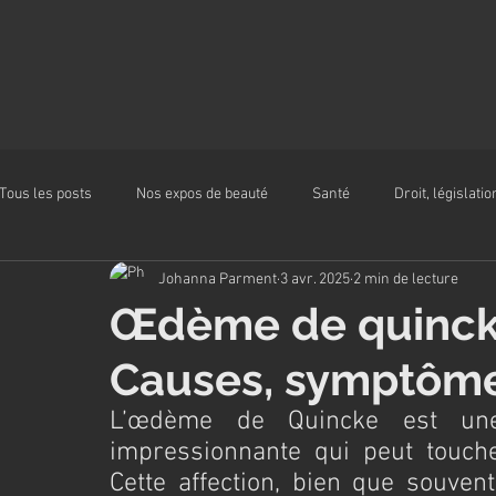
Tous les posts
Nos expos de beauté
Santé
Droit, législatio
Johanna Parment
3 avr. 2025
2 min de lecture
Alimentation
Œdème de quincke
Causes, symptôme
L’œdème de Quincke est une 
impressionnante qui peut touche
Cette affection, bien que souvent